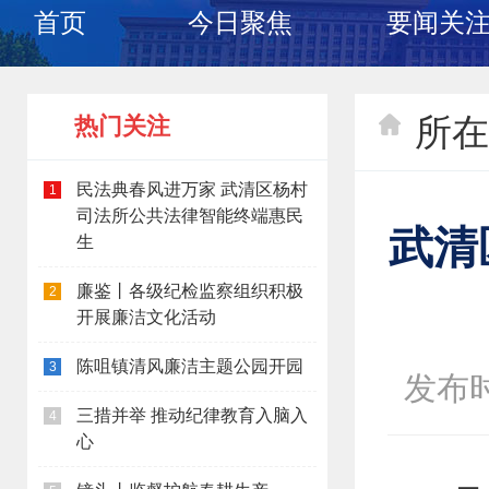
首页
今日聚焦
要闻关
所在
热门关注
民法典春风进万家 武清区杨村
1
司法所公共法律智能终端惠民
武清
生
廉鉴丨各级纪检监察组织积极
2
开展廉洁文化活动
陈咀镇清风廉洁主题公园开园
3
发布时间
三措并举 推动纪律教育入脑入
4
心