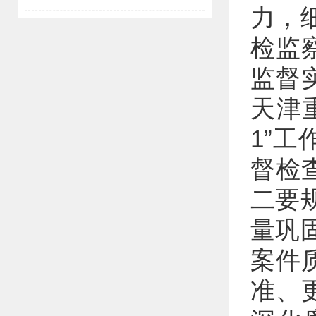
力，
检监
监督
天津
1”
督检
二要
量巩
案件
准、