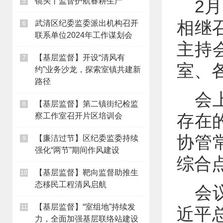
镜头丨监督护航春耕生产
2
5
相继
武清区纪委监委派出机构召开
6
联系单位2024年工作谋划会
主持
【基层监督】开设“清风有
7
室、
约”业务沙龙，探索室镇共建新
路径
会
【基层监督】第二镇街纪检监
8
存在
察工作室召开片区培训会
协管
【廉洁过节】区纪委监委持续
9
强化“两节”期间作风建设
综合
【基层监督】靶向监督助推生
10
态移民工程清风启航
会
【基层监督】“室组地”持续发
11
近平
力，全面加强基层联络站建设