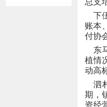
总支
下
账本、
付协
东
植情
动高
泗
期，
资经