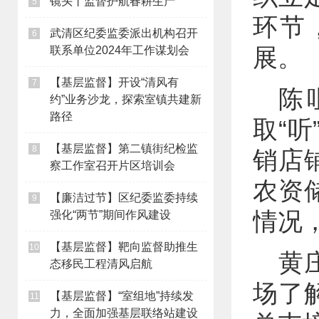
镜头丨监督护航春耕生产
5
环节
武清区纪委监委派出机构召开
6
展。
联系单位2024年工作谋划会
【基层监督】开设“清风有
7
陈
约”业务沙龙，探索室镇共建新
路径
取“听
【基层监督】第二镇街纪检监
8
销店
察工作室召开片区培训会
农资
【廉洁过节】区纪委监委持续
9
情况
强化“两节”期间作风建设
【基层监督】靶向监督助推生
10
黄
态移民工程清风启航
场了
【基层监督】“室组地”持续发
11
力，全面加强基层联络站建设