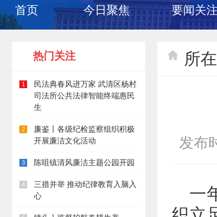
首页
今日聚焦
要闻关
所在
热门关注
民法典春风进万家 武清区杨村
1
司法所公共法律智能终端惠民
生
廉鉴丨各级纪检监察组织积极
2
发布时间
开展廉洁文化活动
陈咀镇清风廉洁主题公园开园
3
三措并举 推动纪律教育入脑入
4
一
心
织立