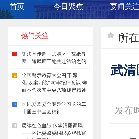
首页
今日聚焦
要闻关
所在
热门关注
宪法宣传周丨武清区：故纸寻
1
踪，通武廊三地共赴法治之约
武清
全区警示教育大会召开 深
2
化“以案四说” 树牢纪律意识 锲
而不舍落实中央八项规定精神
区纪委常委会专题学习党的二
3
发布时间
十届三中全会精神
赓续红色血脉 传承清廉家风
4
——区纪委监委组织参观徐官