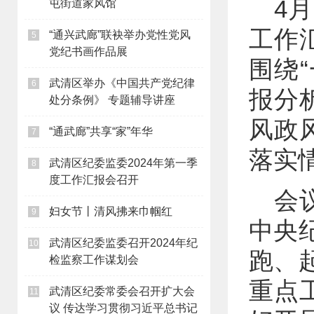
4
屯街道家风馆
工作
“通兴武廊”联袂举办党性党风
5
党纪书画作品展
围绕
武清区举办《中国共产党纪律
6
报分
处分条例》 专题辅导讲座
风政
“通武廊”共享“家”年华
7
落实
武清区纪委监委2024年第一季
8
度工作汇报会召开
会
妇女节丨清风拂来巾帼红
9
中央
武清区纪委监委召开2024年纪
10
跑、
检监察工作谋划会
重点
武清区纪委常委会召开扩大会
11
议 传达学习贯彻习近平总书记