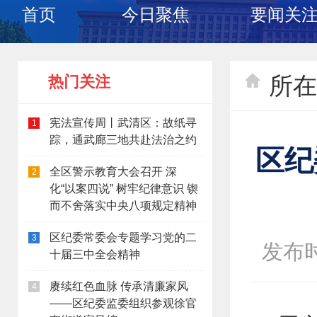
首页
今日聚焦
要闻关
所在
热门关注
宪法宣传周丨武清区：故纸寻
1
踪，通武廊三地共赴法治之约
区纪
全区警示教育大会召开 深
2
化“以案四说” 树牢纪律意识 锲
而不舍落实中央八项规定精神
区纪委常委会专题学习党的二
3
发布时间
十届三中全会精神
赓续红色血脉 传承清廉家风
4
——区纪委监委组织参观徐官