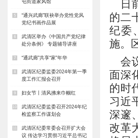
日
屯街道家风馆
的二
“通兴武廊”联袂举办党性党风
5
党纪书画作品展
纪委
武清区举办《中国共产党纪律
6
施。
处分条例》 专题辅导讲座
“通武廊”共享“家”年华
会
7
面深
武清区纪委监委2024年第一季
8
度工作汇报会召开
的时
妇女节丨清风拂来巾帼红
9
习近
武清区纪委监委召开2024年纪
10
深邃
检监察工作谋划会
改革
武清区纪委常委会召开扩大会
11
议 传达学习贯彻习近平总书记