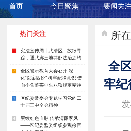
首页
今日聚焦
要闻关
所在
热门关注
宪法宣传周丨武清区：故纸寻
1
踪，通武廊三地共赴法治之约
全区
全区警示教育大会召开 深
2
化“以案四说” 树牢纪律意识 锲
牢纪
而不舍落实中央八项规定精神
区纪委常委会专题学习党的二
3
发
十届三中全会精神
赓续红色血脉 传承清廉家风
4
——区纪委监委组织参观徐官