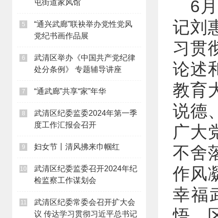
6
屯街道家风馆
记刘
“通兴武廊”联袂举办党性党风
5
党纪书画作品展
习贯
武清区举办《中国共产党纪律
6
论述
处分条例》 专题辅导讲座
教育
“通武廊”共享“家”年华
7
说德
武清区纪委监委2024年第一季
8
度工作汇报会召开
广大
妇女节丨清风拂来巾帼红
不舍
9
作风
武清区纪委监委召开2024年纪
10
检监察工作谋划会
幸福
武清区纪委常委会召开扩大会
11
悟，
议 传达学习贯彻习近平总书记