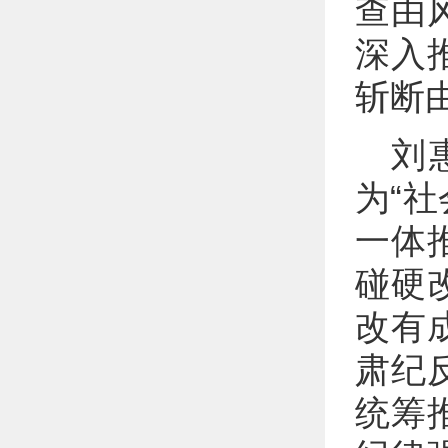
查由
深入
斩断
刘
为“
一体
碰硬
改有
肃纪
统筹