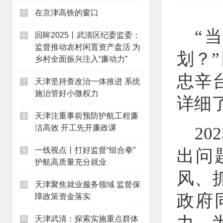
在京津高铁的窗口
5
“
回眸2025丨武清区纪委监委：
6
监督推动农村闲置资产盘活 为
划？
乡村全面振兴注入“廉动力”
忠辛
天津坚持查改治一体推进 系统
7
施治管好小微权力
详细
天津注重事前预防护航工程廉
8
洁高效 开工先开廉政课
2
一线视点丨打好监督“组合拳”
出问
9
护航高质量充分就业
风、
天津聚焦就业服务领域 监督保
10
政府
障政策资金落实
天津武清：探索实施重点群体
11