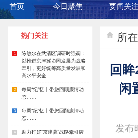
首页
今日聚焦
要闻关
所在
热门关注
陈敏尔在武清区调研时强调：
1
以推进京津冀协同发展为战略
回眸
牵引，更好统筹高质量发展和
高水平安全
闲
每周“纪”忆丨带您回顾廉情动
2
态……
每周“纪”忆丨带您回顾廉情动
3
态……
发布时间
助力打好“京津冀”战略牵引牌
4