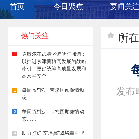
首页
今日聚焦
要闻关
所在
热门关注
陈敏尔在武清区调研时强调：
1
以推进京津冀协同发展为战略
牵引，更好统筹高质量发展和
高水平安全
发布时间
每周“纪”忆丨带您回顾廉情动
2
态……
每周“纪”忆丨带您回顾廉情动
3
态……
助力打好“京津冀”战略牵引牌
4