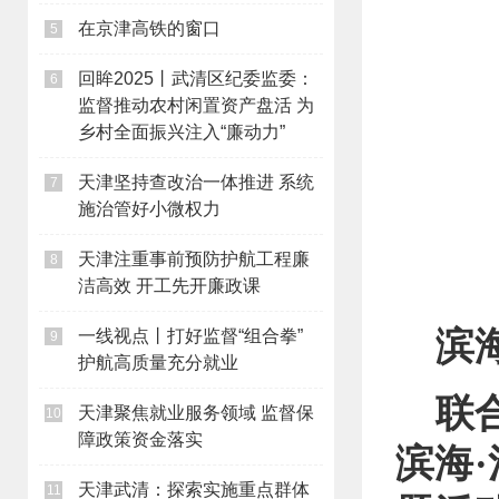
在京津高铁的窗口
5
回眸2025丨武清区纪委监委：
6
监督推动农村闲置资产盘活 为
乡村全面振兴注入“廉动力”
天津坚持查改治一体推进 系统
7
施治管好小微权力
天津注重事前预防护航工程廉
8
洁高效 开工先开廉政课
滨
一线视点丨打好监督“组合拳”
9
护航高质量充分就业
联
天津聚焦就业服务领域 监督保
10
障政策资金落实
滨海
天津武清：探索实施重点群体
11