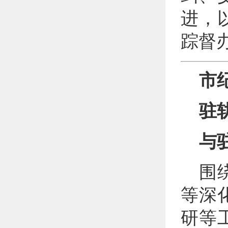
进，
踪督
市
驻
与
围
等深
研等