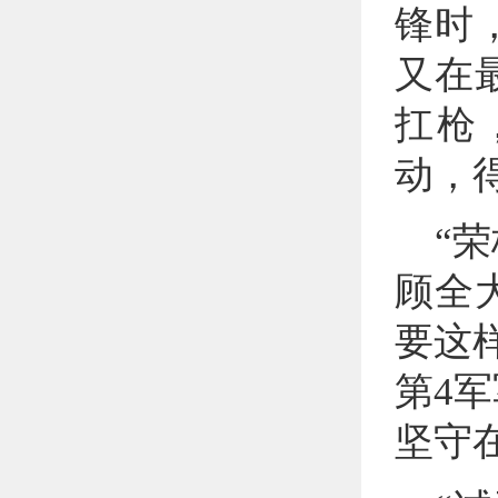
锋时
又在
扛枪
动，
“
顾全
要这
第4
坚守