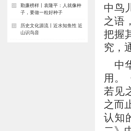
中鸟
勤廉榜样丨袁隆平：人就像种
10
子，要做一粒好种子
之语
历史文化源流丨近水知鱼性 近
11
把握
山识鸟音
究，
中
用。
若见
之而
认知
二》