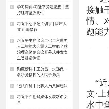
学习词典•习近平党建思想丨坚
接触
4
持锤炼坚强党性
情、
习近平总书记关切事 | 康庄大
5
题能
道 山海偕行
习近平主席出席二〇二六世界
6
——
人工智能大会暨人工智能全球
治理高级别会议开幕式并发表
主旨讲话侧记
勤廉榜样丨王於昌：永远做一
7
名听党指挥的人民子弟兵
“
纪法百科丨公职人员共同违法
8
文·
习近平在朝鲜媒体发表署名文
9
水中
章