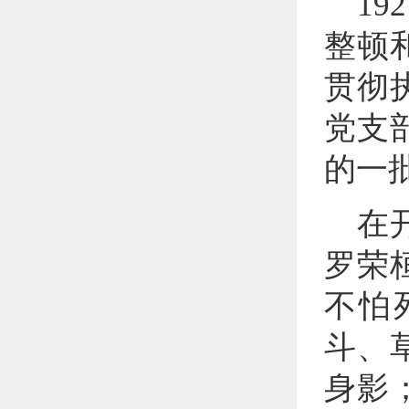
1
整顿
贯彻
党支
的一
在
罗荣
不怕
斗、
身影