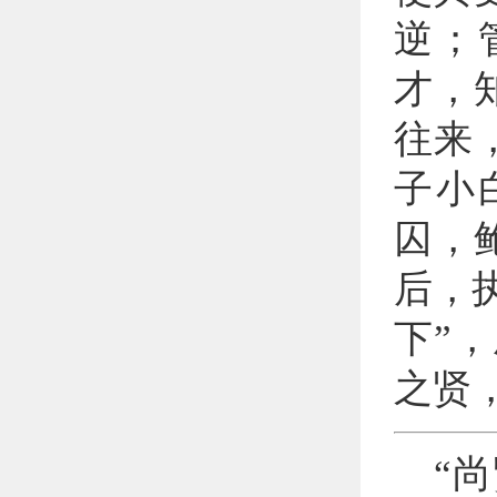
逆；
才，
往来
子小
囚，
后，
下”
之贤
“