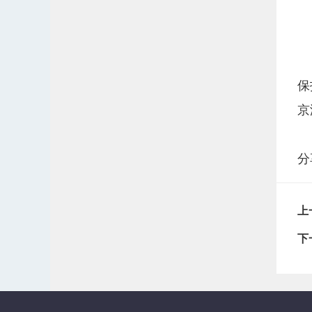
保
京
分
上
下