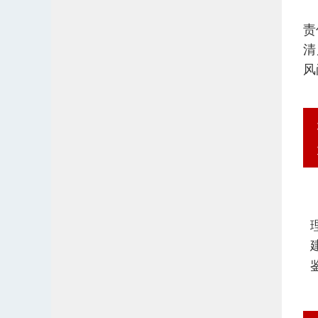
责
清
风