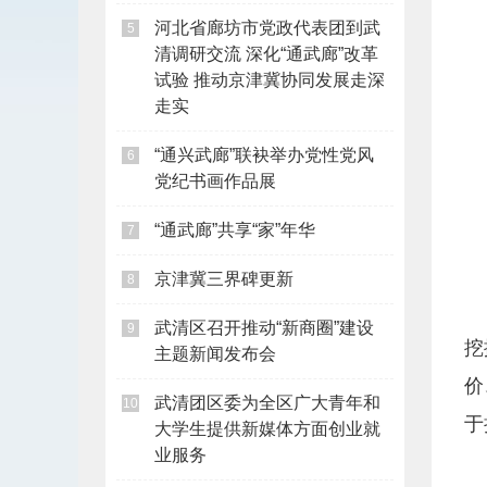
河北省廊坊市党政代表团到武
5
清调研交流 深化“通武廊”改革
试验 推动京津冀协同发展走深
走实
“通兴武廊”联袂举办党性党风
6
党纪书画作品展
“通武廊”共享“家”年华
7
京津冀三界碑更新
8
武清区召开推动“新商圈”建设
9
挖
主题新闻发布会
价
武清团区委为全区广大青年和
10
于
大学生提供新媒体方面创业就
业服务