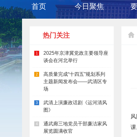
首页
今日聚焦
热门关注
2025年京津冀党政主要领导座
1
谈会在河北举行
高质量完成“十四五”规划系列
2
主题新闻发布会——武清区专
场
武清上演廉政话剧《运河清风
3
图》
风
通武廊三地党员干部廉洁家风
4
课
展览圆满收官