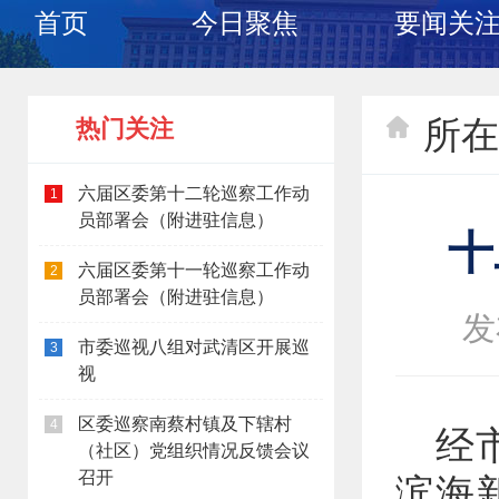
首页
今日聚焦
要闻关
所在
热门关注
六届区委第十二轮巡察工作动
1
员部署会（附进驻信息）
十
六届区委第十一轮巡察工作动
2
员部署会（附进驻信息）
发
市委巡视八组对武清区开展巡
3
视
区委巡察南蔡村镇及下辖村
4
经
（社区）党组织情况反馈会议
召开
滨海