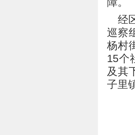
障。
经
巡察
杨村
15
及其
子里