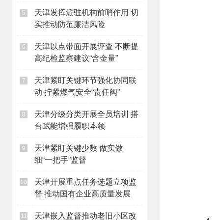
天津发挥派驻机构前哨作用 切
5
实推动防范廉洁风险
天津以点带面开展评查 不断提
6
高纪检监察建议“含金量”
天津紧盯关键环节强化协同联
7
动 拧紧燃气安全“责任阀”
天津分级分类开展全员培训 搭
8
台赋能增强履职本领
天津紧盯关键少数 做实做
9
细“一把手”监督
天津开展重点任务选题立项监
10
督 推动国有企业高质量发展
天津嵌入监督推动老旧小区改
11