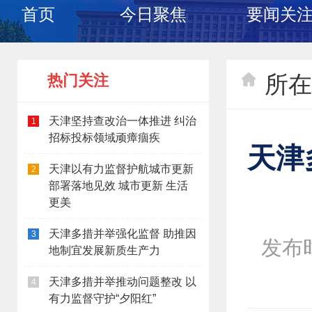
首页
今日聚焦
要闻关
所在
热门关注
天津坚持查改治一体推进 纠治
1
招标投标领域顽瘴痼疾
天津
天津以有力监督护航城市更新
2
部署落地见效 城市更新 生活
更美
天津多措并举强化监督 助推因
3
发布时间
地制宜发展新质生产力
天津多措并举推动问题整改 以
4
有力监督守护“夕阳红”