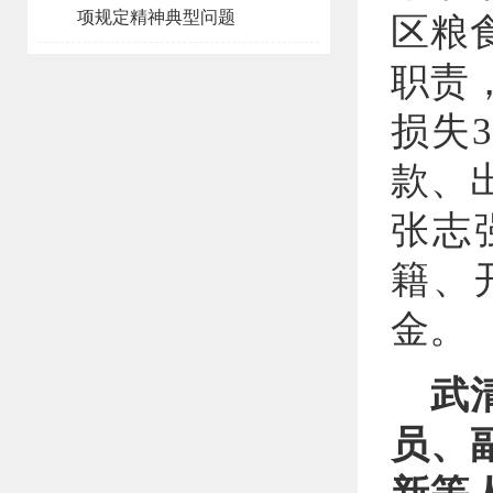
项规定精神典型问题
区粮
职责
损失
款、
张志
籍、
金。
武
员、