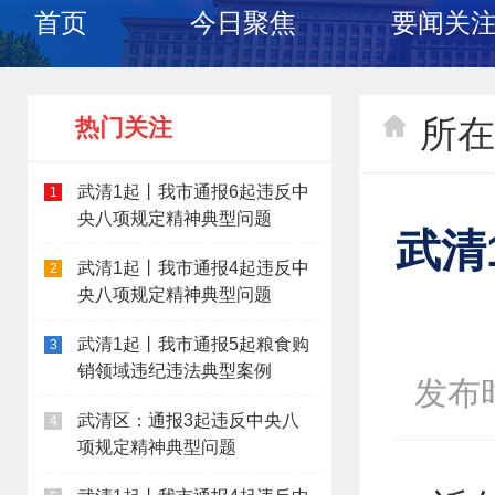
首页
今日聚焦
要闻关
所在
热门关注
武清1起丨我市通报6起违反中
1
央八项规定精神典型问题
武清
武清1起丨我市通报4起违反中
2
央八项规定精神典型问题
武清1起丨我市通报5起粮食购
3
销领域违纪违法典型案例
发布时间
武清区：通报3起违反中央八
4
项规定精神典型问题