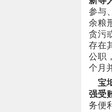
新等
参与
余粮
贪污
存在
公职
个月
宝
强受
务便