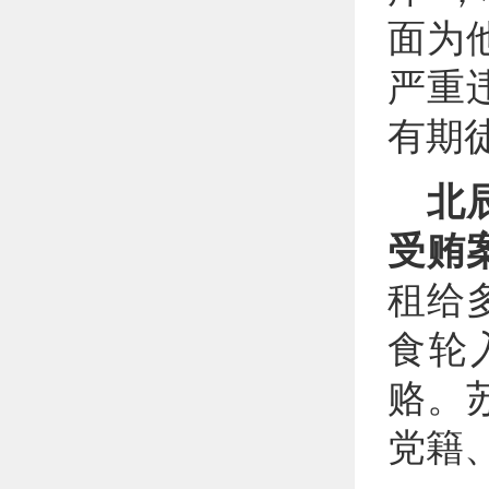
面为
严重
有期
北
受贿
租给
食轮
赂。
党籍