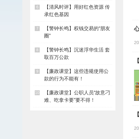
【清风时评】用好红色资源 传
6
承红色基因
【警钟长鸣】权钱交易的“朋友
心
7
圈”
2
【警钟长鸣】沉迷浮华生活 套
8
取百万公款
【廉政课堂】这些违规使用公
9
款的行为不能有！
【廉政课堂】公职人员“故意刁
10
难、吃拿卡要”要不得！
2