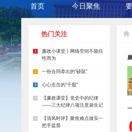
首页
今日聚焦
热门关注
廉政小课堂丨网络空间不能任
1
性而为
一份合同牵出的“硕鼠”
2
心心念念的“干股”
3
【廉政课堂】党史中的纪律
4
——三大纪律八项注意诞生记
【清风时评】聚焦难点做实一
5
把手监督