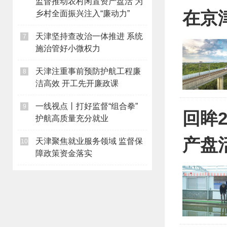
监督推动农村闲置资产盘活 为
在京
乡村全面振兴注入“廉动力”
天津坚持查改治一体推进 系统
7
施治管好小微权力
天津注重事前预防护航工程廉
8
洁高效 开工先开廉政课
一线视点丨打好监督“组合拳”
9
回眸
护航高质量充分就业
产盘
天津聚焦就业服务领域 监督保
10
障政策资金落实