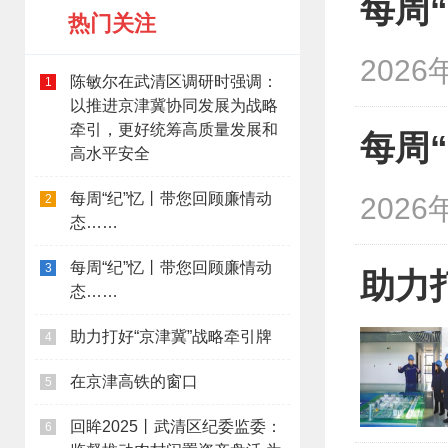
每周
热门关注
2026
陈敏尔在武清区调研时强调：
1
以推进京津冀协同发展为战略
牵引，更好统筹高质量发展和
每周
高水平安全
每周“纪”忆丨带您回顾廉情动
2
2026
态……
每周“纪”忆丨带您回顾廉情动
3
助力
态……
助力打好“京津冀”战略牵引牌
4
在京津高铁的窗口
5
回眸2025丨武清区纪委监委：
6